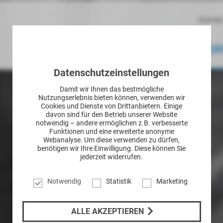
Kontak
PRODUKTE
HYDR
Datenschutzeinstellungen
Damit wir Ihnen das bestmögliche
Verstellbare Ventile
#MEandMyHC
Unsere Motivation
UNSER JOURNAL
Nutzungserlebnis bieten können, verwenden wir
Cookies und Dienste von Drittanbietern. Einige
M.blue
Downloads
&
M.blue plus
davon sind für den Betrieb unserer Website
notwendig – andere ermöglichen z.B. verbesserte
M.flow
Funktionen und eine erweiterte anonyme
Webanalyse. Um diese verwenden zu dürfen,
proGAV 2.0
benötigen wir Ihre Einwilligung. Diese können Sie
proGAV
jederzeit widerrufen.
proSA
Compliance
LP-Shunt vs. VP-Shunt
Downloadbereich
Notwendig
Statistik
Marketing
Die Wahl zwischen LP und VP Shunt ist entscheidend für
die erfolgreiche Behandlung des Hydrocephalus. Dieser
ALLE AKZEPTIEREN
Artikel bietet einen detaillierten Vergleich, beleuchtet