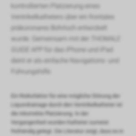
kontrollierten Platzierung eines
Ventrikelkatheters über ein frontales
präkoronares Bohrloch entwickelt
wurde. Gemeinsam mit der
THOMALE
GUIDE APP
für das iPhone und iPad
dient er als einfache Navigations- und
Führungshilfe.
Ein Risikofaktor für eine mögliche Störung der
Liquordrainage durch den Ventrikelkatheter ist
die inkorrekte Platzierung. In der
Vergangenheit wurden Katheter zumeist
freihändig gelegt. Die Literatur zeigt, dass es in