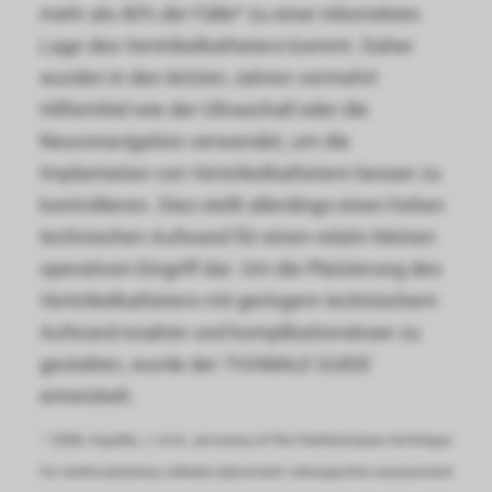
mehr als 40% der Fälle* zu einer inkorrekten
Lage des Ventrikelkatheters kommt. Daher
wurden in den letzten Jahren vermehrt
Hilfsmittel wie der Ultraschall oder die
Neuronavigation verwendet, um die
Implantation von Ventrikelkathetern besser zu
kontrollieren. Dies stellt allerdings einen hohen
technischen Aufwand fü̈r einen relativ kleinen
operativen Eingriff dar. Um die Platzierung des
Ventrikelkatheters mit geringem technischem
Aufwand exakter und komplikationsloser zu
gestalten, wurde der
THOMALE GUIDE
entwickelt.
* 2008, Huyette, J. et al. „Accuracy of the freehand pass technique
for ventriculostomy catheter placement: retrospective assessment