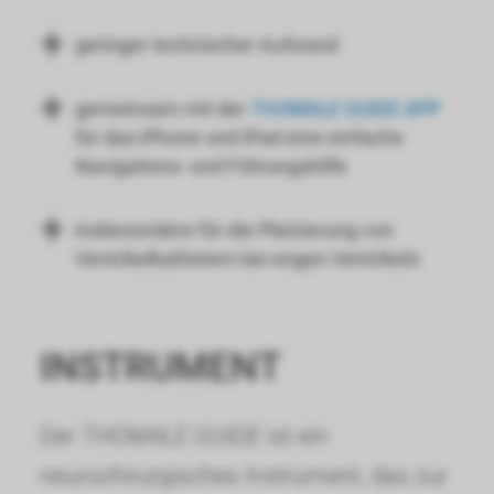
geringer technischer Aufwand
gemeinsam mit der
THOMALE GUIDE APP
für das iPhone und iPad eine einfache
Navigations- und Führungshilfe
insbesondere für die Platzierung von
Ventrikelkathetern bei engen Ventrikeln
INSTRUMENT
Der
THOMALE GUIDE
ist ein
neurochirurgisches Instrument, das zur