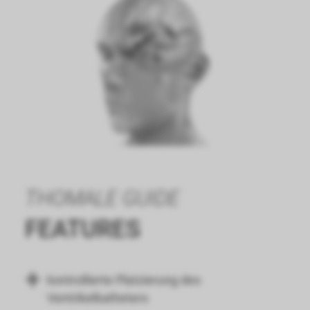
THOMALE GUIDE
FEATURES
kontrollierte Platzierung des
Ventrikelkatheters