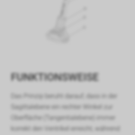
FUNKTIONSWEISE
Das Prinzip beruht darauf, dass in der
Sagittalebene ein rechter Winkel zur
Oberfläche (Tangentialebene) immer
korrekt den Ventrikel erreicht, während