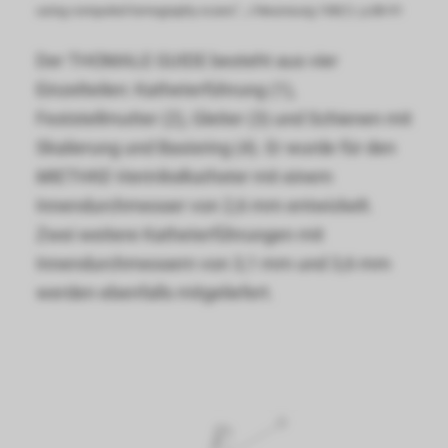
using computed tomography scans“, J Neurosurg 108(1): p.88-91
Der THOMALE GUIDE besteht aus vier
Einzelteilen: Katheterführung (1),
Feststellmutter (2), Gleiter (3) und Schienen mit
Skalierung und Basisring (4). Er wurde für den
MIETHKE-Ventrikelkatheter
mit einem
Innendurchmesser von 2,6 mm entwickelt.
Zwei weitere Katheterfü̈hrungen mit
Innendurchmessern von 3,1 mm und 3,6 mm
werden ebenfalls mitgeliefert.