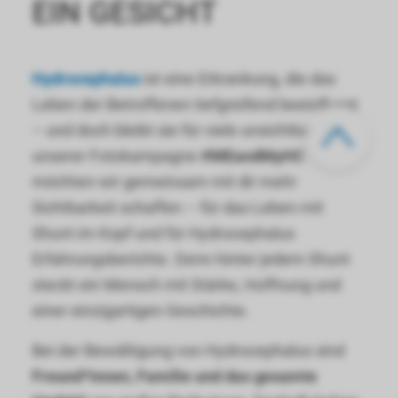
EIN GESICHT
Hydrocephalus
ist eine Erkrankung, die das
Leben der Betroffenen tiefgreifend beeinflusst
– und doch bleibt sie für viele unsichtbar. Mit
unserer Fotokampagne
#MEandMyHC
möchten wir gemeinsam mit dir mehr
Sichtbarkeit schaffen – für das Leben mit
Shunt im Kopf und für Hydrocephalus
Erfahrungsberichte. Denn hinter jedem Shunt
steckt ein Mensch mit Stärke, Hoffnung und
einer einzigartigen Geschichte.
Bei der Bewältigung von Hydrocephalus sind
Freund*innen, Familie und das gesamte