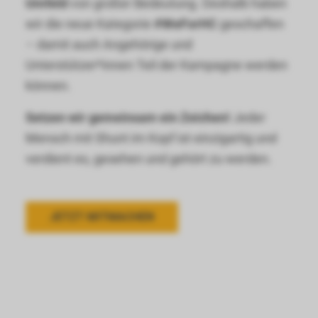
Umfeld
von großer Bedeutung. Deshalb haben
wir die neue Kategorie
#WeForHC
geschaffen
– damit auch Angehörige und
Unterstützer*innen Teil der Kampagne werden
können.
Setzen wir gemeinsam ein Zeichen!
Jeder
Mensch mit Shunt im Kopf ist einzigartig und
verdient es, gesehen und gehört zu werden.
JETZT MITMACHEN