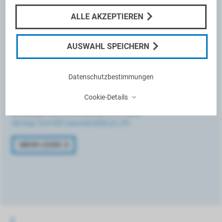
erklärt, wie der Liquor cerebrospinalis im
ALLE AKZEPTIEREN
menschlichen Gehirn funktioniert. Er beleuchtet die
Hydrodynamik im Shuntsystem und zeigt, warum
AUSWAHL SPEICHERN
die Zirkulation und der Druck der Gehirnflüssigkeit
wichtige Faktoren für die Optimierung von Shunt-
Datenschutzbestimmungen
Therapien sind.
⌃
Cookie-Details
Bialas R. Foundations of fluid mechanics, or of beakers, bottles
and people. MIETHKE Journal. 27.01.2020.
doi.org/10.61057/journal-2020_01_fm
MEHR LESEN