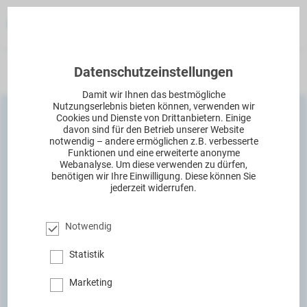
Datenschutzeinstellungen
Kapitel
Damit wir Ihnen das bestmögliche
Nutzungserlebnis bieten können, verwenden wir
Cookies und Dienste von Drittanbietern. Einige
davon sind für den Betrieb unserer Website
notwendig – andere ermöglichen z.B. verbesserte
Funktionen und eine erweiterte anonyme
Webanalyse. Um diese verwenden zu dürfen,
Grundkurs Fluidmechanik
benötigen wir Ihre Einwilligung. Diese können Sie
jederzeit widerrufen.
oder von Bechern, Flaschen und
Menschen
Notwendig
Statistik
Fluide sind Fluide sind Fluide
Marketing
Der Artikel führt in die Fluidmechanik ein und