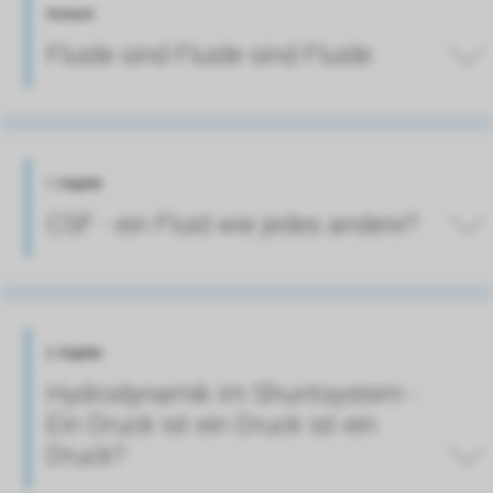
Vorwort
Fluide sind Fluide sind Fluide
1. Kapitel
CSF - ein Fluid wie jedes andere?
2. Kapitel
Hydrodynamik im Shuntsystem -
Ein Druck ist ein Druck ist ein
Druck?