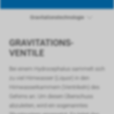
Gravitationstechnologie
GRAVITATIONS­
VENTILE
Bei einem Hydrocephalus sammelt sich
zu viel Hirnwasser (Liquor) in den
Hirnwasserkammern (Ventrikeln) des
Gehirns an. Um diesen Überschuss
abzuleiten, wird ein sogenanntes