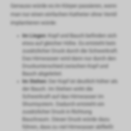
Genauso würde es im Körper passieren, wenn
man nur einen einfachen Katheter ohne Ventil
implantieren würde:
Im Liegen
: Kopf und Bauch befinden sich
etwa auf gleicher Höhe. Es entsteht kein
zusätzlicher Druck durch die Schwerkraft.
Das Hirnwasser wird dann nur durch den
Druckunterschied zwischen Kopf und
Bauch abgeleitet.
Im Stehen
: Der Kopf ist deutlich höher als
der Bauch. Im Stehen wirkt die
Schwerkraft auf das Hirnwasser im
Shuntsystem. Dadurch entsteht ein
zusätzlicher Druck in Richtung
Bauchraum. Dieser Druck würde dazu
führen, dass zu viel Hirnwasser abfließt