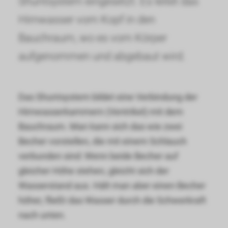
Shuntsystem eingesetzt. Es leitet das
Hirnwasser vom Kopf in den
Bauchraum, wo es vom Körper
aufgenommen und abgebaut wird.
Das Shuntsystem bildet eine Verbindung der
Hirnwasserkammern (Ventrikel) mit dem
Bauchraum. Man kann sich das wie zwei
Becher vorstellen, die mit einem Schlauch
verbunden sind: Wenn beide Becher auf
gleicher Höhe stehen, gleicht sich der
Wasserstand aus. Hält man aber einen Becher
höher, fließt das Wasser durch die Schwerkraft
nach unten.