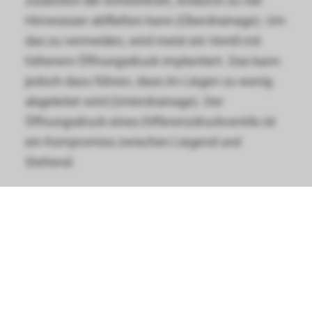
zusätzlich die Schwerkraft, wodurch zu viel
Hirnwasser abfließen kann (Überdrainage). Um
das zu vermeiden, wird meist ein Ventil mit
höherem Öffnungsdruck implantiert. Das kann
jedoch dazu führen, dass im Liegen zu wenig
abgeleitet wird (Unterdrainage). Der
Öffnungsdruck eines Differenzdruckventils ist
ein Kompromiss zwischen Liegend und
Stehend.
Ein
Gravitationsventil
setzt hier an: Es enthält
eine zusätzliche Einheit, die erkennt, ob man
liegt oder steht. Gravitationsventile bestehen
aus zwei Einheiten: einer Differenzdruckeinheit,
die den Öffnungsdruck im Liegen reguliert, und
einer Gravitationseinheit, die nur im Stehen