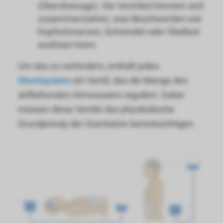
(Überdrainage). Die Ventrikel könnten sich
zusammenziehen, was Beschwerden wie
Kopfschmerzen, Schwindel oder Übelkeit
auslösen kann.
Um das zu verhindern, enthält jedes
Shuntsystem
ein Ventil, das die Menge des
abfließenden Hirnwassers reguliert. Dabei
müssen diese Ventile das physikalische
Grundprinzip der Gravitation berücksichtigen.