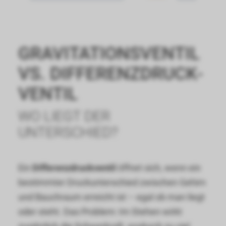
GRAVITATIONS­VENTIL
VS. DIFFERENZDRUCK­
VENTIL
WO LIEGT DER
UNTERSCHIED?
Ein
Differenzdruckventil
öffnet sich, wenn ein
bestimmter Druckunterschied zwischen Gehirn
und Bauchraum erreicht ist – egal ob man liegt
oder steht. Das Problem: Im Stehen wirkt