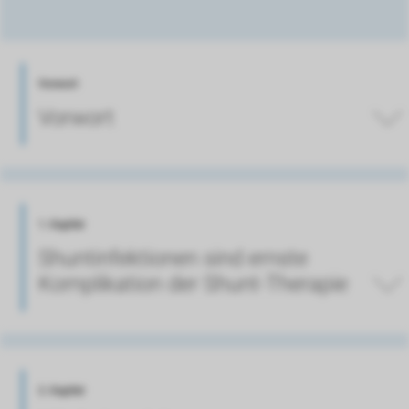
Vorwort
Vorwort
1. Kapitel
Shuntinfektionen sind ernste
Komplikation der Shunt-Therapie
2. Kapitel