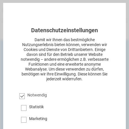
Datenschutzeinstellungen
Kapitel
Damit wir Ihnen das bestmögliche
Nutzungserlebnis bieten können, verwenden wir
Cookies und Dienste von Drittanbietern. Einige
davon sind für den Betrieb unserer Website
notwendig – andere ermöglichen z.B. verbesserte
Funktionen und eine erweiterte anonyme
Webanalyse. Um diese verwenden zu dürfen,
Shuntinfektion: Wie sie entsteht
benötigen wir Ihre Einwilligung. Diese können Sie
jederzeit widerrufen.
und wie sie verhindert werden
kann
Notwendig
Statistik
Vorwort
Marketing
Die Shunt-Therapie ist die häufigste Behandlung