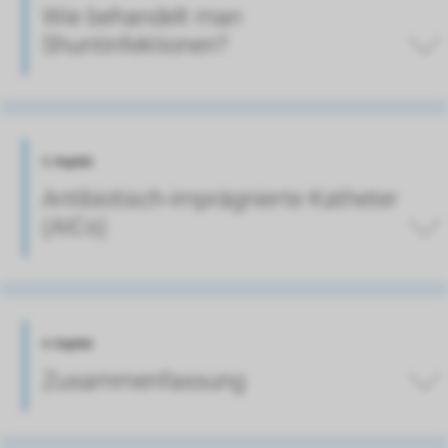
Wie behandelt man
Shuntinfektionen?
3. Kapitel
Antibiotisch-imprägnierte Katheter
(AICs)
4. Kapitel
Zusammenfassung