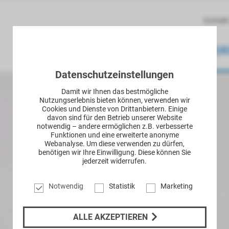
Kontak
PRODUKTE
HYDR
Datenschutzeinstellungen
Damit wir Ihnen das bestmögliche
Verstellbare Ventile
#MEandMyHC
Unsere Motivation
UNSER JOURNAL
Nutzungserlebnis bieten können, verwenden wir
Cookies und Dienste von Drittanbietern. Einige
M.blue
Downloads
&
M.blue plus
davon sind für den Betrieb unserer Website
notwendig – andere ermöglichen z.B. verbesserte
M.flow
Funktionen und eine erweiterte anonyme
Webanalyse. Um diese verwenden zu dürfen,
proGAV 2.0
benötigen wir Ihre Einwilligung. Diese können Sie
proGAV
jederzeit widerrufen.
proSA
Compliance
LP-Shunt vs. VP-Shunt
Downloadbereich
Notwendig
Statistik
Marketing
Die Wahl zwischen LP und VP Shunt ist entscheidend für
die erfolgreiche Behandlung des Hydrocephalus. Dieser
ALLE AKZEPTIEREN
Artikel bietet einen detaillierten Vergleich, beleuchtet