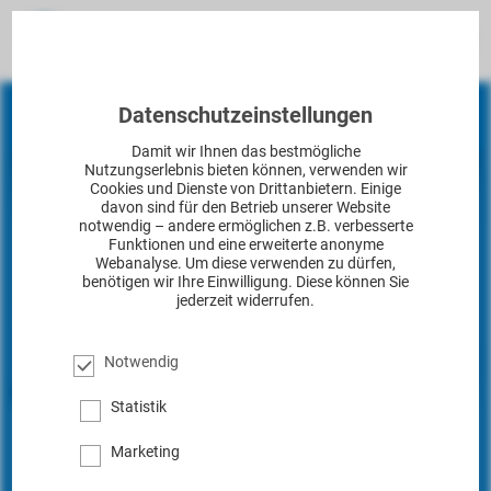
Datenschutzeinstellungen
Damit wir Ihnen das bestmögliche
Nutzungserlebnis bieten können, verwenden wir
Cookies und Dienste von Drittanbietern. Einige
davon sind für den Betrieb unserer Website
notwendig – andere ermöglichen z.B. verbesserte
Funktionen und eine erweiterte anonyme
Webanalyse. Um diese verwenden zu dürfen,
benötigen wir Ihre Einwilligung. Diese können Sie
jederzeit widerrufen.
Notwendig
Statistik
®
proGAV
2.0
Stresstest
Marketing
500.000 Clicks | Die Haltbarkeit des Ventils wird auf