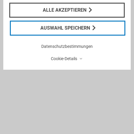
Überblick über Symptome, Therapie und das
ALLE AKZEPTIEREN
Leben mit Shunt.
AUSWAHL SPEICHERN
Datenschutzbestimmungen
⌃
Cookie-Details