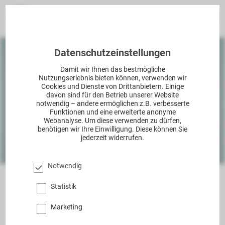
Datenschutzeinstellungen
Die Anzeige von Videos über YouTube ist aufgrund Ihrer
Damit wir Ihnen das bestmögliche
Datenschutzeinstellungen momentan deaktiviert.
Nutzungserlebnis bieten können, verwenden wir
Cookies und Dienste von Drittanbietern. Einige
davon sind für den Betrieb unserer Website
VIDEO ANZEIGEN
notwendig – andere ermöglichen z.B. verbesserte
Funktionen und eine erweiterte anonyme
Webanalyse. Um diese verwenden zu dürfen,
Bei Bestätigung der Anzeige externer Inhalte, können
personenbezogene Daten an Drittplattformen übermittelt
benötigen wir Ihre Einwilligung. Diese können Sie
werden. Mehr dazu in unserer
Datenschutzerklärung
.
jederzeit widerrufen.
Notwendig
Mit einer Hydrocephalus Diagnose kommen
Statistik
auch viele Fragen und Unsicherheiten. In
Marketing
diesem kurzen Erklärfilm geben wir einen