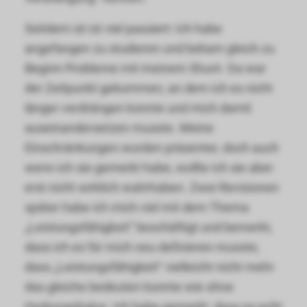
Seitdem ist ist viel passiert: Ich habe
angefangen zu studieren und bekam gleich zu
Beginn Probleme mit meinem Shunt. Da war
der Zeitpunkt gekommen, an dem ich es nicht
länger verdrängen konnte und mich damit
auseinandersetzen musste. Meine
Einschränkungen wurden präsenter, doch auch
wenn ich sie gemerkt habe, wollte ich sie aber
erst nicht wirklich wahrhaben. Zwei Revisionen
später habe ich mich viel mit dem Thema
„Leistungsfähigkeit“ beschäftigt und bemerkt,
dass ich es für mich neu definieren musste,
dass „Leistungsfähigkeit“ vielleicht nicht mehr
das gleiche bedeuten konnte wie ohne