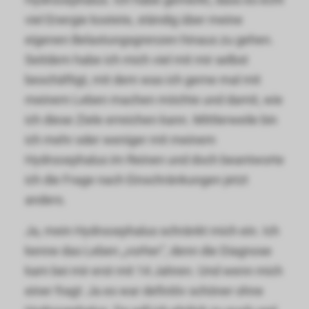
Hydrocephalus. Ich habe gemerkt, dass es echt
viel Energie kostete, ständig über meine
eigenen Belastungsgrenzen hinaus zu gehen.
Seitdem habe ich mich viel mit mir selbst
beschäftigt, mit dem was ich gerne mal mit
meinem Leben machen möchte und damit, wie
ich diese Ziele erreichen kann. Mittlerweile bin
ich mehr oder weniger mit meinem
Hydrocephalus im Reinen und doch beantworte
ich die Frage nach Einschränkungen jetzt
anders.
Ja, mein Hydrocephalus schränkt mich ein. Ich
kenne das Leben „vorher“, denn die Diagnose
kam bei mir erst mit 14 Jahren. Und wenn mich
einer fragt: Ja es war definitiv schöner ohne