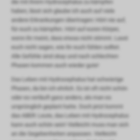
die mit ihrem Hydrocephalus zu kämpfen
haben, lässt sich glaube ich auch auf viele
andere Erkrankungen übertragen: Hört nie auf,
für euch zu kämpfen. Hört auf euren Körper,
wenn ihr meint, dass etwas nicht stimmt. Lasst
euch nicht sagen, wie ihr euch fühlen solltet.
Alle Gefühle sind okay und nach schlechten
Phasen kommen auch wieder gute!
Das Leben mit Hydrocephalus hat schwierige
Phasen, da bin ich ehrlich. Es ist oft nicht schön
oder es verläuft ganz anders, als man es
ursprünglich geplant hatte. Doch jetzt kommt
das ABER: Leute, das Leben mit Hydrocephalus
kann auch schön sein! Vielleicht muss man sich
an die Gegebenheiten anpassen. Vielleicht