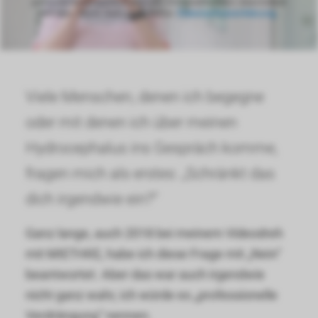
personenbezogene Daten an Drittplattformen übermittelt
werden. Mehr dazu in unserer
Datenschutzerklärung
.
Viele Menschen, denen ich begegne
oder mit denen ich über meinen
Hydrocephalus ins Gespräch komme,
fragen mich als erstes: „Schränkt das
dich irgendwie ein?“
Ganz lange, auch 2018 bei meinem Videodreh
mit MIETHKE, habe ich diese Frage mit „Nein“
beantwortet. Aber das war auch irgendwie
nicht ganz wahr, ich würde es „professionelle
Verdrängung“ nennen.