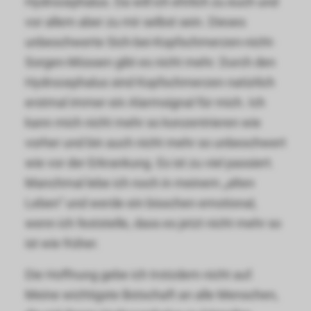
Hydrocephalus. Da will ich ehrlich zu euch und
vor allem aber zu mir selbst sein. Dieses
unbeschwerte Sich-bei-Kopfschmerzen-nicht-
Sorgen-Müssen gibt es nicht mehr. Durch den
Hydrocephalus sind Kopfschmerzen natürlich
erstmal immer ein Alarmsignal für mich. Ich
kann mich nicht mehr so konzentrieren wie
vorher und bin auch nicht mehr so unbeschwert
wie vor der Erkrankung. Es ist zu viel passiert.
Manchmal lebe ich noch in meinem „alten
Leben“ und werde ein bisschen emotional,
wenn ich feststelle, dass es jetzt nicht mehr so
ist wie früher.
Die Hoffnung gebe ich trotzdem nicht auf.
Meine wichtigste Botschaft an alle Menschen,