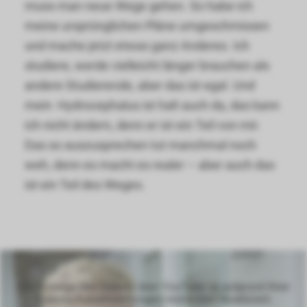
muss man neue Wege gehen. So habe ich
meine ursprünglichen Pläne umgeschmissen
und mache jetzt etwas ganz Anderes. Ich
studiere, werde vielleicht länger brauchen als
andere Studierende, aber das ist egal. Und
mein Hydrocephalus ist halt auch da, das kann
ich nicht ändern, denn er ist ein Teil von mir.
Das so auszusprechen tut manchmal noch
weh, denn es macht es realer – aber auch das
ist ein Teil des Weges.
Die Anzeige von Videos über YouTube ist aufgrund Ihrer
Datenschutzeinstellungen momentan deaktiviert.