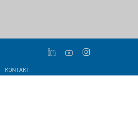
LINKEDIN
YOUTUBE
INSTAGRAM
KONTAKT
IMPRESSUM
AGB
DATENSCHUTZ