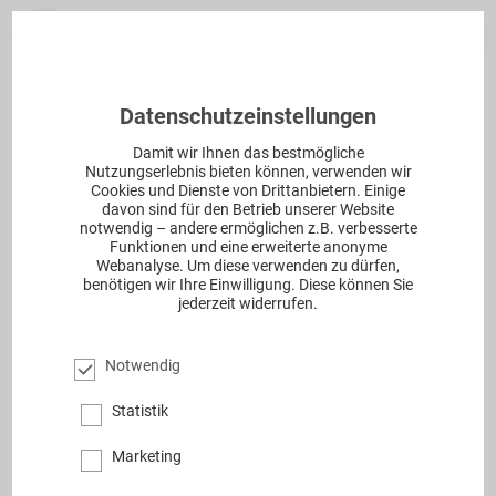
Datenschutzeinstellungen
Damit wir Ihnen das bestmögliche
Nutzungserlebnis bieten können, verwenden wir
Cookies und Dienste von Drittanbietern. Einige
2018 haben wir Julia kennengelernt.
davon sind für den Betrieb unserer Website
notwendig – andere ermöglichen z.B. verbesserte
Julia hat selber einen erworbenen
Funktionen und eine erweiterte anonyme
Webanalyse. Um diese verwenden zu dürfen,
Hydrocephalus. Die Diagnose bekam
benötigen wir Ihre Einwilligung. Diese können Sie
jederzeit widerrufen.
sie mit 14 Jahren. Während sie ein
Praktikum bei uns gemacht hat, haben
Notwendig
wir mit ihr eine kleine Interviewreihe
Statistik
über ihr Leben mit Hydrocephalus und
Marketing
Shunt gedreht. Wir sind über die Jahre