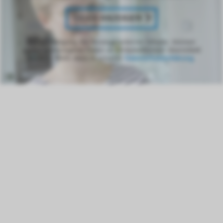
VIDEO ANZEIGEN
Bei Bestätigung der Anzeige externer Inhalte, können
personenbezogene Daten an Drittplattformen übermittelt
werden. Mehr dazu in unserer
Datenschutzerklärung
.